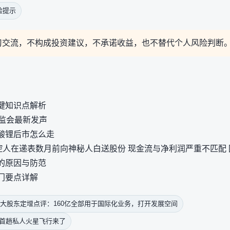
险提示
习交流，不构成投资建议，不承诺收益，也不替代个人风险判断
键知识点解析
证监会最新发声
酸锂后市怎么走
控人在递表数月前向神秘人白送股份 现金流与净利润严重不匹配
的原因与防范
门要点详解
大股东定增点评：160亿全部用于国际化业务，打开发展空间
 X首趟私人火星飞行来了