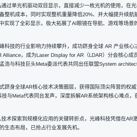
品通过单光机驱动双目显示，直接减少一枚光机的使用，在光
备整机成本，同时实现整机重量降低20%、并大幅提升续航
机身中实现了全彩显示，极大拓展了AI眼镜在导航、游戏等场景
峰科技的行业影响力持续攀升，成功跻身全球 AR 产业核心
lliance，成为Laser Display for AR（LDAR）分
科技巨头Meta委派代表共同出任联盟System archite
式跻身全球AR核心技术决策圈层，获得国际顶尖阵营的权威
，光峰科技与Meta代表同台发声，深度拆解AR系统架构核心难
从技术探索到规模化应用的关键转折点，光峰科技凭借在AR
的生态布局，已抢占行业发展先机。