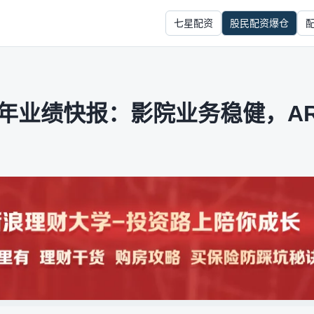
七星配资
股民配资爆仓
5年业绩快报：影院业务稳健，A