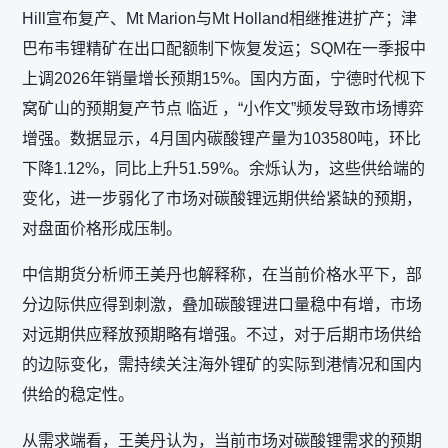
Hill宣布复产、Mt Marion与Mt Holland相继推进扩产；津
巴布韦锂精矿在出口配额制下恢复发运；SQM在一季报中
上调2026年销量增长预期15%。国内方面，宁德时代枧下
窝矿山的预期复产节点 临近 ，“小作文”频发导致市场博弈
增强。数据显示，4月国内碳酸锂产量为103580吨，环比
下降1.12%，同比上升51.59%。余烁认为，这些供给端的
变化，进一步弱化了市场对碳酸锂远期供给紧缺的预期，
对盘面价格形成压制。
中信期货分析师王美丹也解释称，在当前价格水平下，部
分边际供应得到刺激，叠加碳酸锂进口量稳中有增，市场
对远期供应释放预期略有增强。不过，对于后期市场供给
的边际变化，需持续关注海外锂矿的实际到港情况和国内
供给的稳定性。
从需求端看，王美丹认为，当前市场对碳酸锂需求的预期