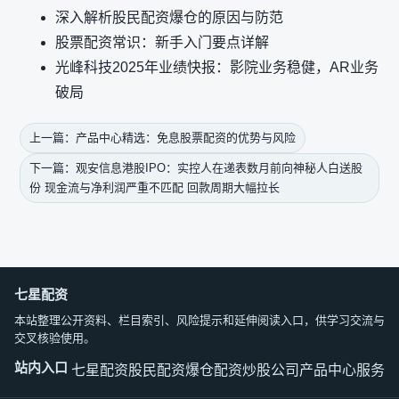
深入解析股民配资爆仓的原因与防范
股票配资常识：新手入门要点详解
光峰科技2025年业绩快报：影院业务稳健，AR业务
破局
上一篇：产品中心精选：免息股票配资的优势与风险
下一篇：观安信息港股IPO：实控人在递表数月前向神秘人白送股
份 现金流与净利润严重不匹配 回款周期大幅拉长
七星配资
本站整理公开资料、栏目索引、风险提示和延伸阅读入口，供学习交流与
交叉核验使用。
站内入口
七星配资
股民配资爆仓
配资炒股公司
产品中心
服务中