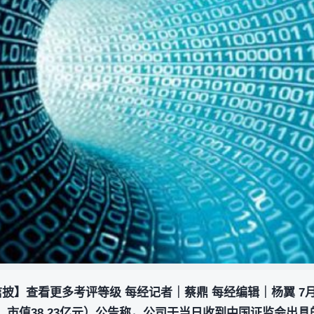
信披】查看更多考评等级 每经记者｜蔡鼎 每经编辑｜杨翼 7
.14元，市值38.23亿元）公告称，公司于当日收到中国证监会