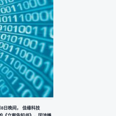
月8日晚间， 佳缘科技
出具的《立案告知书》，因涉嫌