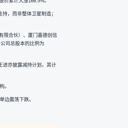
股价累计大涨166.5%。
支持，而非整体卫星制造；
。
（有限合伙）、厦门嘉德创信
占公司总股本的比例为
东王进亦披露减持计划，其计
构。
了单边震荡下跌。