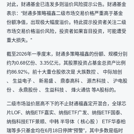
对此，财通基金已连发多则溢价风险提示公告。财通基金
表示：“财通多策略福鑫二级市场交易价格严重高于基金
份额净值，出现极大幅度溢价。特此提示投资者关注二级
市场交易价格溢价风险，投资者如果盲目投资，可能遭受
重大损失。”
截至2026年一季度末，财通多策略福鑫的份额、规模分别
约为0.68亿份、3.35亿元，其股票投资占基金总资产比例
约86.92%，前十大重仓股依次是 大族数控 、 中际旭创
、 生益电子 、 新易盛 、 鼎泰高科 、 源杰科技 、 沪电股
份 、 永鼎股份 、 生益科技 、 烽火通信 等A股标的。
二级市场溢价居高不下的不止财通福鑫定开混合，全球芯
片LOF、纳指ETF嘉实、纳指ETF广发、纳指ETF国泰、
纳指科技ETF景顺、中韩 半导体（ 核心股 ） ETF华泰柏
瑞等多只基金均在6月18日停牌“预警”，其中多数是临时