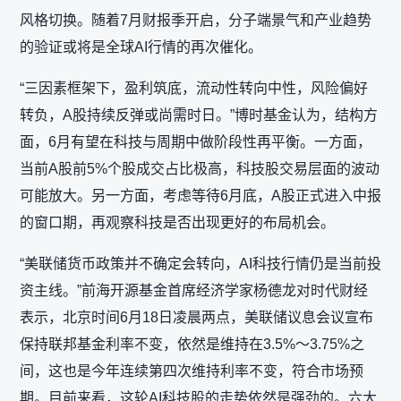
风格切换。随着7月财报季开启，分子端景气和产业趋势
的验证或将是全球AI行情的再次催化。
“三因素框架下，盈利筑底，流动性转向中性，风险偏好
转负，A股持续反弹或尚需时日。”博时基金认为，结构方
面，6月有望在科技与周期中做阶段性再平衡。一方面，
当前A股前5%个股成交占比极高，科技股交易层面的波动
可能放大。另一方面，考虑等待6月底，A股正式进入中报
的窗口期，再观察科技是否出现更好的布局机会。
“美联储货币政策并不确定会转向，AI科技行情仍是当前投
资主线。”前海开源基金首席经济学家杨德龙对时代财经
表示，北京时间6月18日凌晨两点，美联储议息会议宣布
保持联邦基金利率不变，依然是维持在3.5%～3.75%之
间，这也是今年连续第四次维持利率不变，符合市场预
期。目前来看，这轮AI科技股的走势依然是强劲的。六大